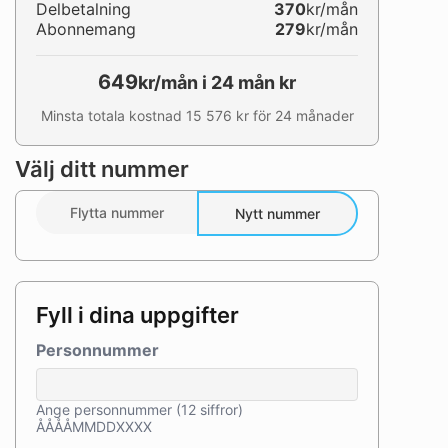
Delbetalning
370
kr/mån
Abonnemang
279
kr/mån
649
kr/mån i 24 mån kr
Minsta totala kostnad 15 576 kr för 24 månader
Välj ditt nummer
Flytta nummer
Nytt nummer
Fyll i dina uppgifter
Personnummer
Ange personnummer (12 siffror)
ÅÅÅÅMMDDXXXX