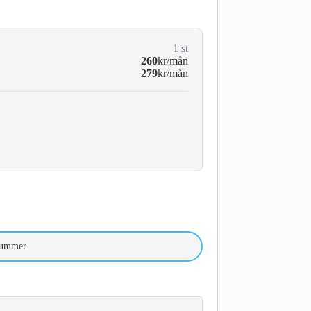
1
st
260
kr/mån
279
kr/mån
nummer