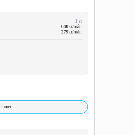
1
st
640
kr/mån
279
kr/mån
nummer