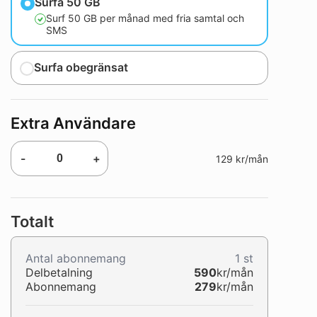
Surfa 50 GB
Surf 50 GB per månad med fria samtal och
SMS
Surfa obegränsat
Extra Användare
-
+
129 kr/mån
Totalt
Antal abonnemang
1
st
Delbetalning
590
kr/mån
Abonnemang
279
kr/mån