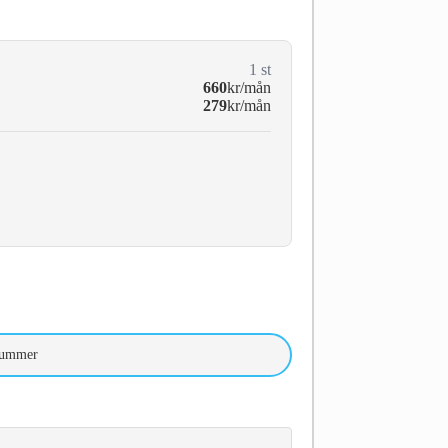
1
st
660
kr/mån
279
kr/mån
nummer