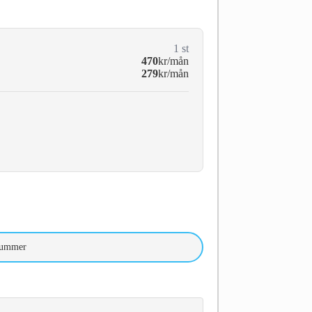
1
st
470
kr/mån
279
kr/mån
nummer