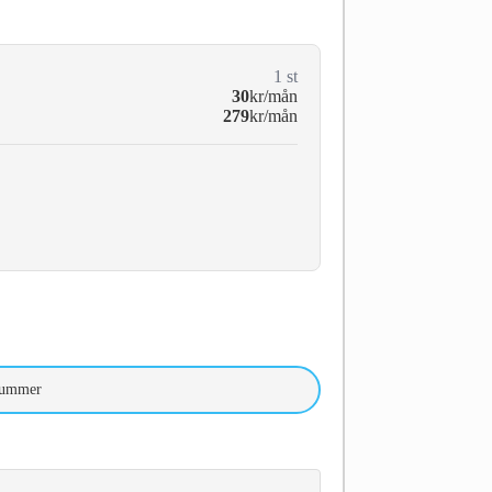
1
st
30
kr/mån
279
kr/mån
nummer