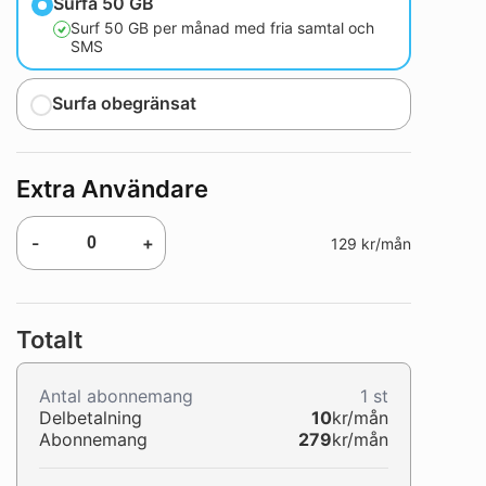
Surfa 50 GB
Surf 50 GB per månad med fria samtal och
SMS
Surfa obegränsat
Extra Användare
-
+
129 kr/mån
Totalt
Antal abonnemang
1
st
Delbetalning
10
kr/mån
Abonnemang
279
kr/mån