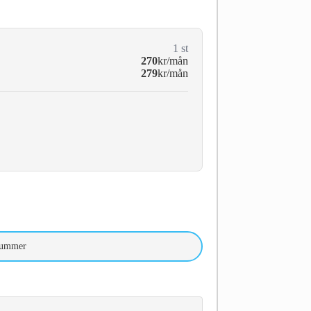
1
st
270
kr/mån
279
kr/mån
nummer