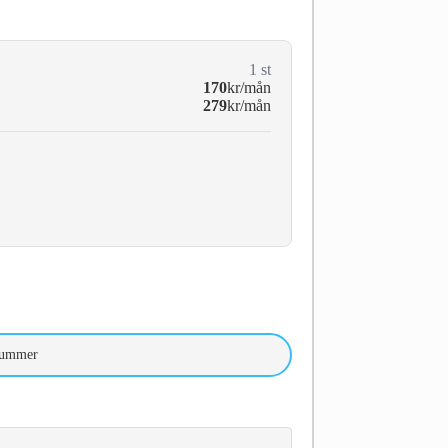
1
st
170
kr/mån
279
kr/mån
nummer