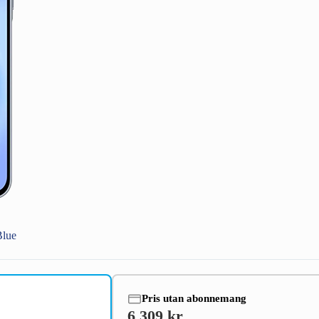
lue
Pris utan abonnemang
6 309 kr