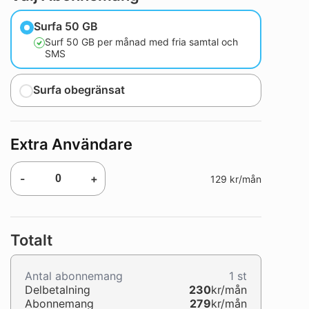
Surfa 50 GB
Surf 50 GB per månad med fria samtal och
SMS
Surfa obegränsat
Extra Användare
-
+
129 kr/mån
Totalt
Antal abonnemang
1
st
Delbetalning
230
kr/mån
Abonnemang
279
kr/mån