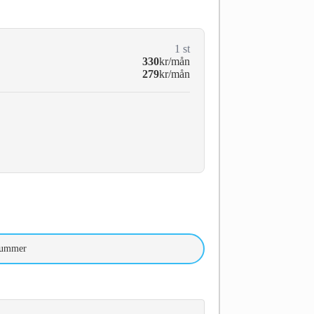
1
st
330
kr/mån
279
kr/mån
nummer