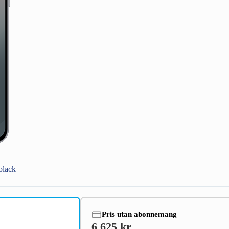
black
Pris utan abonnemang
6 625 kr