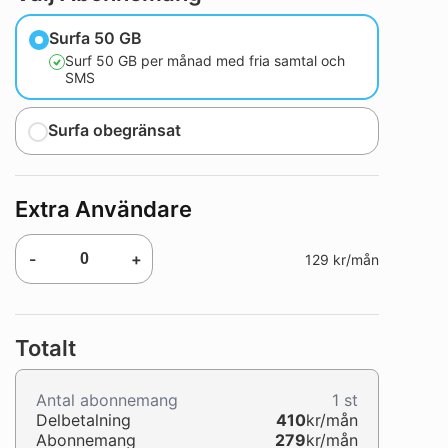
Surfa 50 GB
Surf 50 GB per månad med fria samtal och
SMS
Surfa obegränsat
Extra Användare
-
+
129 kr/mån
Totalt
Antal abonnemang
1
st
Delbetalning
410
kr/mån
Abonnemang
279
kr/mån