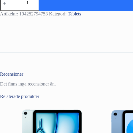
Apple
iPad
Air
Artikelnr:
194252794753
Kategori:
Tablets
5
10.9
(2022)
64GB
WiFi
-
Pink
mängd
Recensioner
Det finns inga recensioner än.
Relaterade produkter