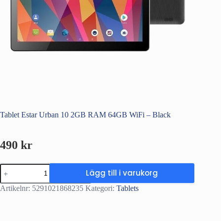
Tablet Estar Urban 10 2GB RAM 64GB WiFi – Black
490
kr
Tablet
Lägg till i varukorg
Estar
Urban
Artikelnr:
5291021868235
Kategori:
Tablets
10
2GB
RAM
64GB