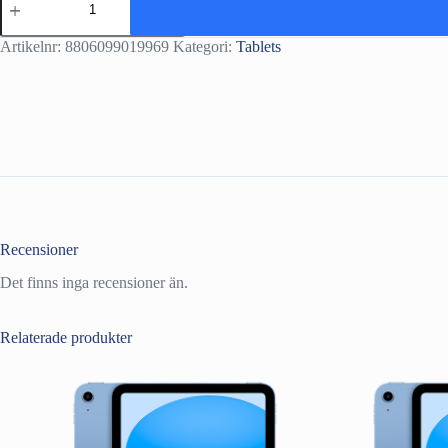
Samsung
Galaxy
Tab
Artikelnr:
8806099019969
Kategori:
Tablets
A11+
X230
11.0
WiFi
6GB
RAM
128GB
-
Grey
mängd
Recensioner
Det finns inga recensioner än.
Relaterade produkter