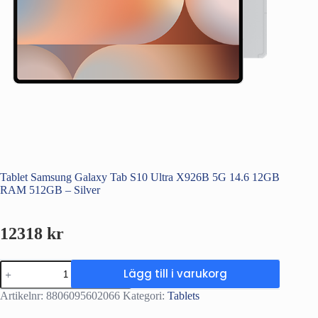
Tablet Samsung Galaxy Tab S10 Ultra X926B 5G 14.6 12GB
RAM 512GB – Silver
12318
kr
Tablet
Lägg till i varukorg
Samsung
Galaxy
Artikelnr:
8806095602066
Kategori:
Tablets
Tab
S10