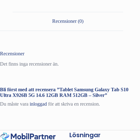
Ultra
X926B
5G
14.6
Recensioner (0)
12GB
RAM
512GB
-
Silver
mängd
Recensioner
Det finns inga recensioner än.
Bli först med att recensera ”Tablet Samsung Galaxy Tab S10
Ultra X926B 5G 14.6 12GB RAM 512GB – Silver”
Du måste vara
inloggad
för att skriva en recension.
Lösningar