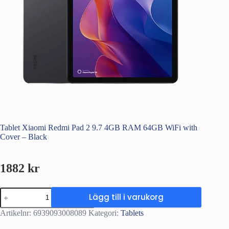
Tablet Xiaomi Redmi Pad 2 9.7 4GB RAM 64GB WiFi with
Cover – Black
1882
kr
Tablet
Lägg till i varukorg
Xiaomi
Redmi
Artikelnr:
6939093008089
Kategori:
Tablets
Pad
2