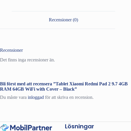
9.7
4GB
RAM
64GB
Recensioner (0)
WiFi
with
Cover
-
Black
mängd
Recensioner
Det finns inga recensioner än.
Bli först med att recensera ”Tablet Xiaomi Redmi Pad 2 9.7 4GB
RAM 64GB WiFi with Cover – Black”
Du måste vara
inloggad
för att skriva en recension.
Lösningar