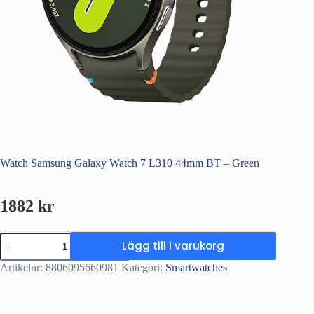
Watch Samsung Galaxy Watch 7 L310 44mm BT – Green
1882
kr
Watch
Lägg till i varukorg
Samsung
Galaxy
Artikelnr:
8806095660981
Kategori:
Smartwatches
Watch
7
L310
44mm