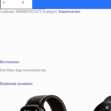
Samsung
Galaxy
Watch
Artikelnr:
8806097625476
Kategori:
Smartwatches
Ultra
L705
(2025)
47mm
LTE
Region
West
-
Titanium
White
mängd
Recensioner
Det finns inga recensioner än.
Relaterade produkter