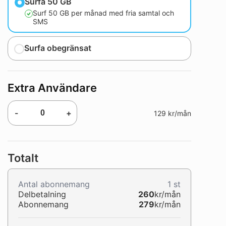
Surfa 50 GB
Surf 50 GB per månad med fria samtal och
SMS
Surfa obegränsat
Extra Användare
-
+
129 kr/mån
Totalt
Antal abonnemang
1
st
Delbetalning
260
kr/mån
Abonnemang
279
kr/mån