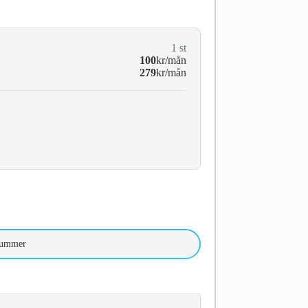
1
st
100
kr/mån
279
kr/mån
nummer