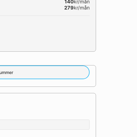
140
kr/mån
279
kr/mån
nummer