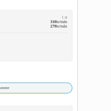
1
st
310
kr/mån
279
kr/mån
nummer