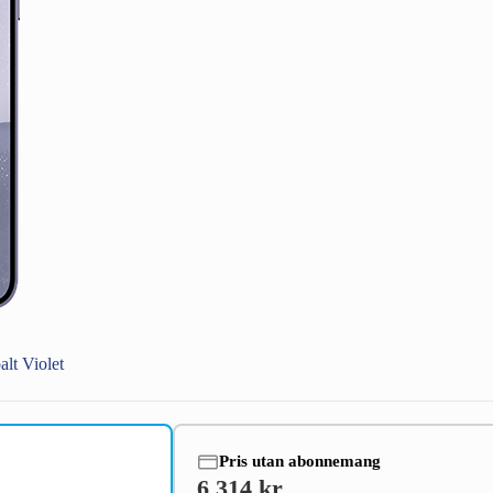
t Violet
Pris utan abonnemang
6 314 kr