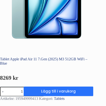
Tablet Apple iPad Air 11 7.Gen (2025) M3 512GB WiFi –
Blue
8269
kr
Tablet
Lägg till i varukorg
Apple
iPad
Artikelnr:
195949999413
Kategori:
Tablets
Air
11