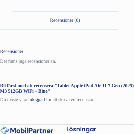
7.Gen
(2025)
M3
512GB
Recensioner (0)
WiFi
-
Blue
mängd
Recensioner
Det finns inga recensioner än.
Bli först med att recensera ”Tablet Apple iPad Air 11 7.Gen (2025)
M3 512GB WiFi – Blue”
Du måste vara
inloggad
för att skriva en recension.
Lösningar