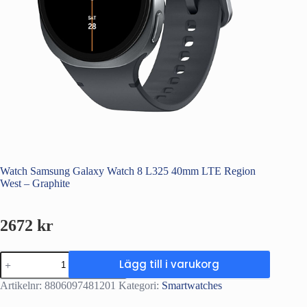
Watch Samsung Galaxy Watch 8 L325 40mm LTE Region
West – Graphite
2672
kr
Watch
Lägg till i varukorg
Samsung
Galaxy
Artikelnr:
8806097481201
Kategori:
Smartwatches
Watch
8