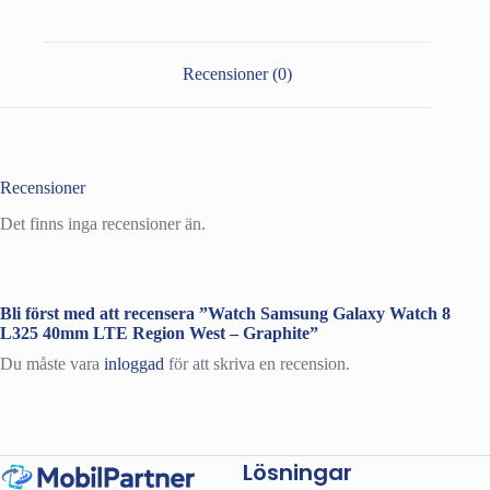
L325
40mm
LTE
Region
Recensioner (0)
West
-
Graphite
mängd
Recensioner
Det finns inga recensioner än.
Bli först med att recensera ”Watch Samsung Galaxy Watch 8
L325 40mm LTE Region West – Graphite”
Du måste vara
inloggad
för att skriva en recension.
Lösningar