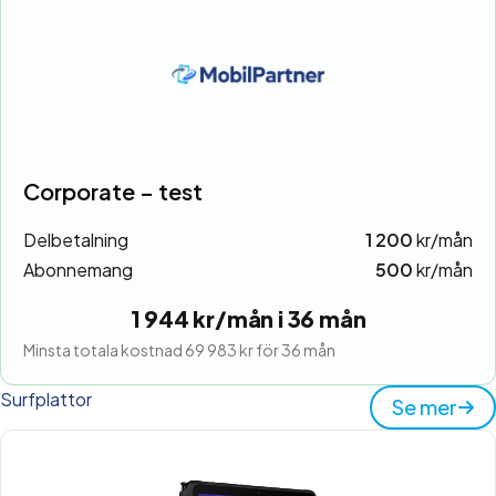
Corporate – test
Delbetalning
1 200
kr/mån
Abonnemang
500
kr/mån
1 944 kr/mån i 36 mån
Minsta totala kostnad 69 983 kr för 36 mån
Surfplattor
Se mer