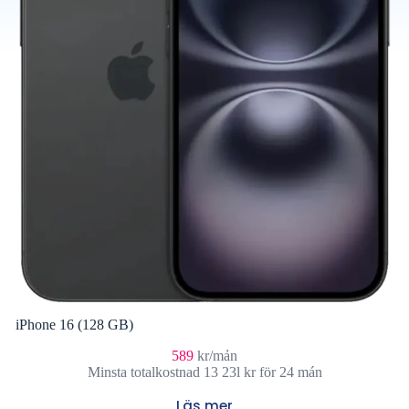
iPhone 16 (128 GB)
589
kr/mản
Minsta totalkostnad 13 23l kr för 24 mán
Läs mer